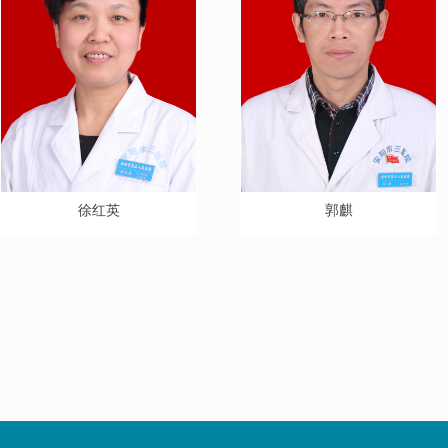
徐红英
郭麒