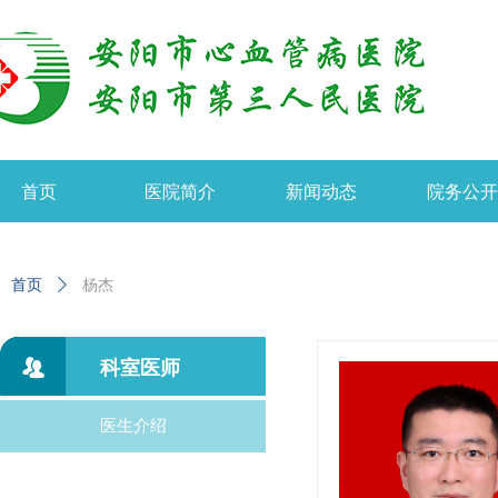
首页
医院简介
新闻动态
院务公
首页
ꄲ
杨杰
科室医师
뀡
医生介绍