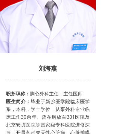
综合内科
消化内科
胸心外科
儿科
妇产科
刘海燕
骨科
呼吸内科
职务职称：
胸心外科主任，主任医师
医生简介：
毕业于新乡医学院临床医学
急诊科
系，本科，学士学位，从事外科专业临
康复医学科
床工作30余年。曾在解放军301医院及
北京安贞医院等国家级专科医院进修深
麻醉科
造。开展各种先天性心脏病、心脏瓣膜