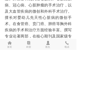
病、冠心病、心脏肿瘤的手术治疗，以
泌尿肛肠科
及大血管疾病的微创和外科手术治疗。
神经外科
擅长对婴幼儿先天性心脏病的微创手
术。在食管癌、贲门癌、肺癌等胸外科
神经内科
疾病的手术和治疗方面经验丰富。撰写
专业论著两部，在核心期刊及国家级专
肾病内科
业杂志上发表论文20余篇。
낀
뀴
넙
끅
¥
0.00
加入购物车
낙
首页
科室
医生
电话
联系电话：
13700722166
疼痛科
内分泌科
前一个：
无
ꄴ
中医内科
后一个：
张悟麟
ꄲ
皮肤科
24小时急救电话：2927979、2950120、3360555
风湿科
24小时服务电话：2957248、3360500
反馈电话：0372-3360502 健康体检热线：3360600
超声诊断
院址：市东风路北段363号（乘2路、8路、63路、56