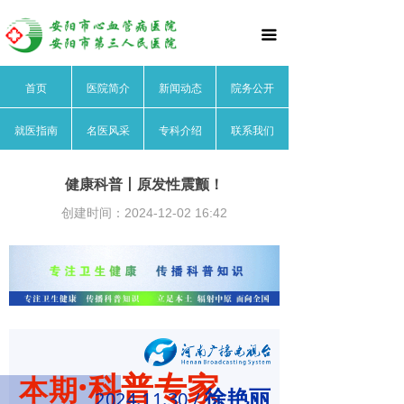
首页
끀
医院简介
首页
医院简介
新闻动态
院务公开
医院文化
就医指南
名医风采
专科介绍
联系我们
医院领导
医院荣誉
健康科普丨原发性震颤！
创建时间：
2024-12-02
16:42
医院动态
院务公开
就医指南
名医风采
·
科普专家
本期
心血管内科
徐艳丽
2024.11.30 /