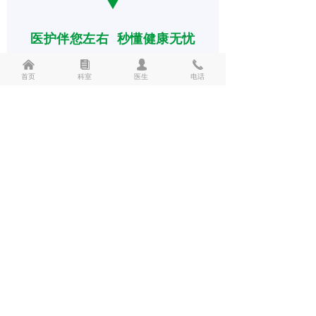
医护伴您左右 秒懂健康无忧
낀
뀴
넙
끅
首页
科室
医生
电话
豫健之声·健康安阳科普在线
专业角度·健康深度·情感温度