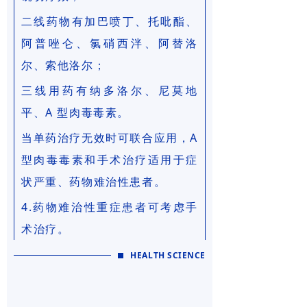
二线药物
有加巴喷丁、托吡酯、
阿普唑仑、氯硝西泮、阿替洛
尔、索他洛尔；
三线用药
有纳多洛尔、尼莫地
平、A 型肉毒毒素。
当单药治疗无效时可联合应用，A
型肉毒毒素和手术治疗适用于症
状严重、药物难治性患者。
4.药物难治性重症患者可考虑手
术治疗。
HEALTH SCIENCE