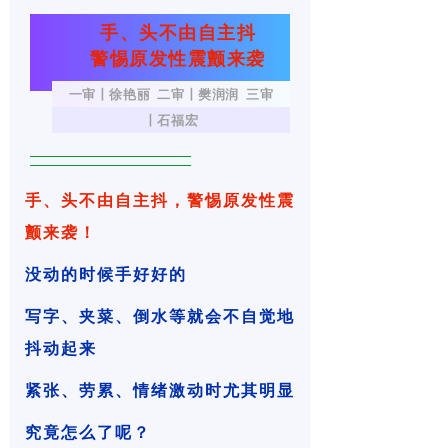
泌尿肛肠科
手、头不由自主抖
警惕原发性震颤来袭
神经外科
一审丨徐艳丽 二审丨樊润润 三审
神经内科
丨石福宏
肾病内科
手、头不由自主抖，
警惕原发性震
疼痛科
颤来袭！
内分泌科
没动的时候手好好的
中医内科
写字、夹菜、倒水等就会不自觉地
皮肤科
抖动起来
风湿科
紧张、劳累、情绪激动时尤其明显
究竟怎么了呢？
超声诊断