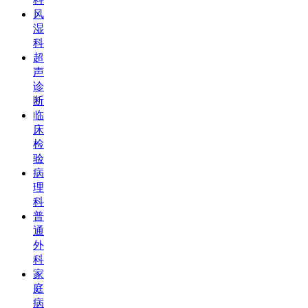
风
湿
科
超
声
诊
断
临
床
检
验
病
理
科
普
通
外
科
家
庭
病