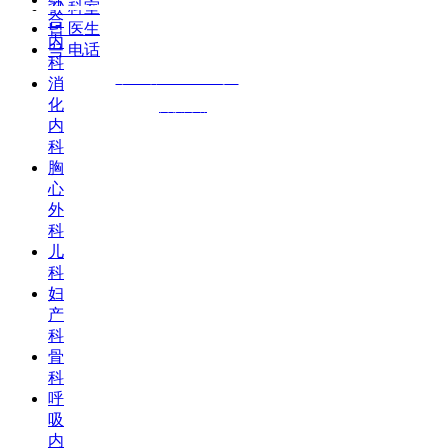
뀴
科室
合
版权所有 © 安阳市第三人民医院
넙
医生
内
끅
电话
邮编：455000
科
备案号：
豫ICP备17001452号-1
消
化
技术支持：
商祺网络
内
科
胸
心
外
科
儿
科
妇
产
科
骨
科
呼
吸
内