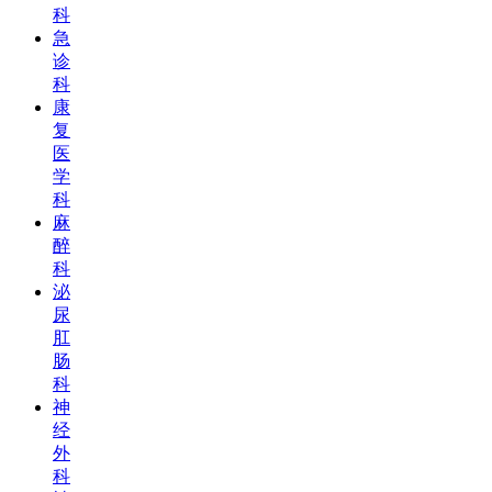
科
急
诊
科
康
复
医
学
科
麻
醉
科
泌
尿
肛
肠
科
神
经
外
科