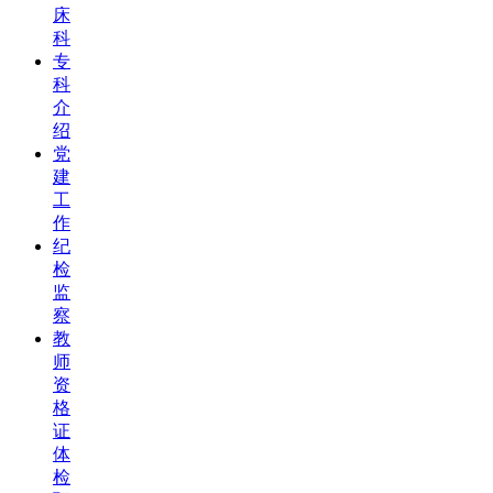
床
科
专
科
介
绍
党
建
工
作
纪
检
监
察
教
师
资
格
证
体
检