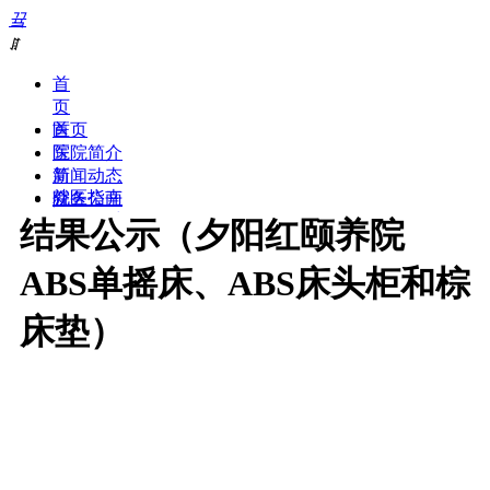
끀
ꁲ
首
页
医
首页
院
医院简介
简
新闻动态
就医指南
介
院务公开
名医风采
医
结果公示（夕阳红颐养院
专科介绍
院
联系我们
文
ABS单摇床、ABS床头柜和棕
化
医
床垫）
院
领
导
医
院
荣
誉