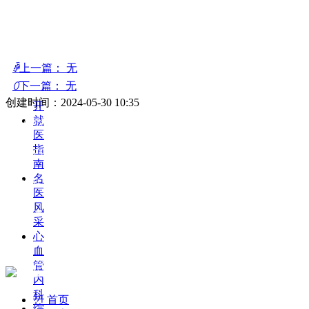
医
院
动
态
院
ꄴ
上一篇：
无
务
ꄲ
下一篇：
无
公
创建时间：
2024-05-30
10:35
开
就
24小时急救电话：2927979、2950120、3360555
医
指
24小时服务电话：2957248、3360500
南
名
反馈电话：0372-3360502 健康体检热线：3360600
医
风
院址：市东风路北段363号（乘2路、8路、63路、56
采
路、33路、22路公交车三医院站下车即到）
心
血
院长信箱：aysdsrmyyyzxx@163.com
管
豫公网安备 41050302000162号
内
科
낀
首页
综