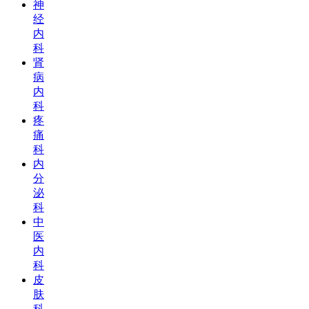
神
经
内
科
肾
病
内
科
疼
痛
科
内
分
泌
科
中
医
内
科
皮
肤
科