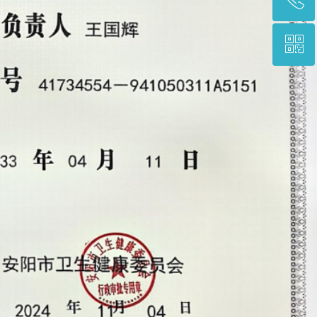
ꀥ
0372-2927979
三医院二维码