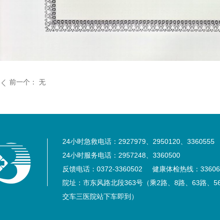
前一个：
无
ꄴ
24小时急救电话：2927979、2950120、3360555
24小时服务电话：2957248、3360500
反馈电话：0372-3360502 健康体检热线：33606
院址：市东风路北段363号（乘2路、8路、63路、5
交车三医院站下车即到）