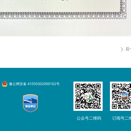
后
ꄲ
豫公网安备 41050302000162号
公众号二维码
订阅号二