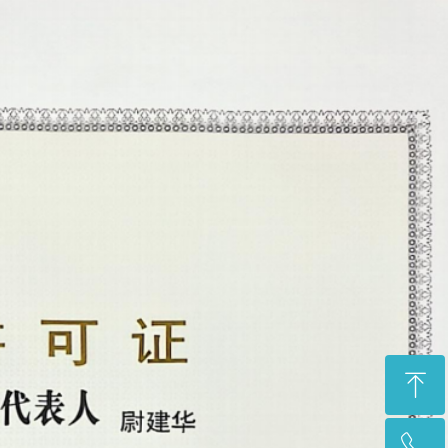
ꁸ
ꂅ
回到顶部