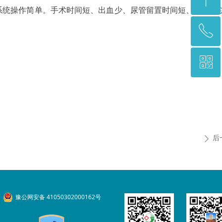
系统操作简单。手术时间短、出血少、尿管留置时间短、术后性
ꂅ
回到顶部
ꀥ
0372-2927979
三医院二维码
后
ꄲ
豫公网安备 41050302000162号