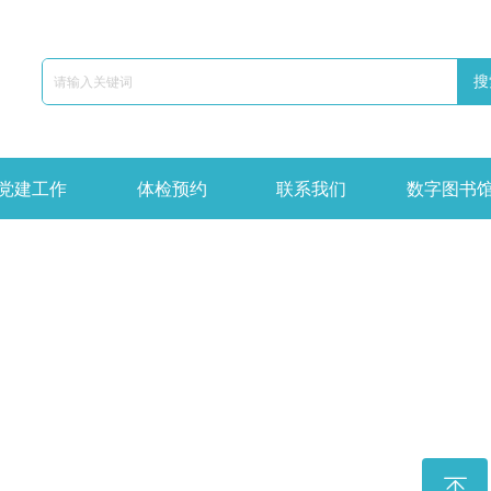
搜
党建工作
体检预约
联系我们
数字图书
ꁸ