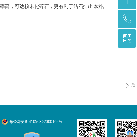
率高，可达粉末化碎石，更有利于结石排出体外。
ꂅ
回到顶部
ꀥ
0372-2927979
三医院二维码
后
ꄲ
豫公网安备 41050302000162号