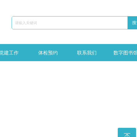
搜
党建工作
体检预约
联系我们
数字图书
ꁸ