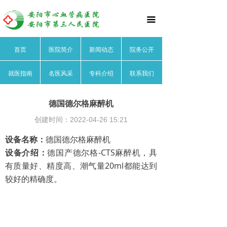
首页
끀
医院简介
首页
医院简介
新闻动态
院务公开
医院文化
就医指南
名医风采
专科介绍
联系我们
医院领导
医院荣誉
德国德尔格麻醉机
创建时间：
2022-04-26
15:21
医院动态
设备名称：
德国德尔格麻醉机
院务公开
设备介绍：
德国产德尔格-CTS麻醉机，具
有质量好、精度高、潮气量20ml都能达到
就医指南
较好的精确度。
名医风采
心血管内科