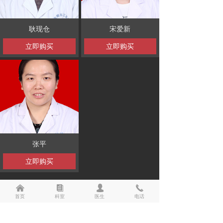
综合内科
耿现仓
宋爱新
消化内科
立即购买
立即购买
胸心外科
儿科
妇产科
骨科
张平
呼吸内科
立即购买
急诊科
낀
뀴
넙
끅
康复医学科
首页
科室
医生
电话
麻醉科